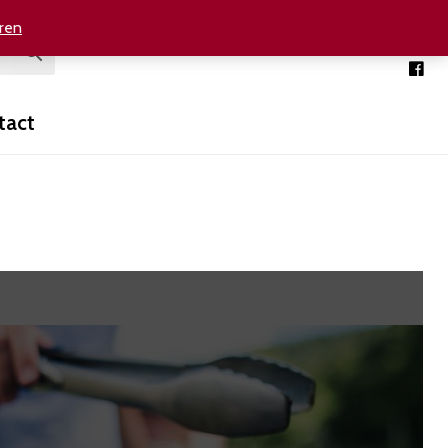
ren
Mijn Meatshop
+31(0)77 477 3974
tact