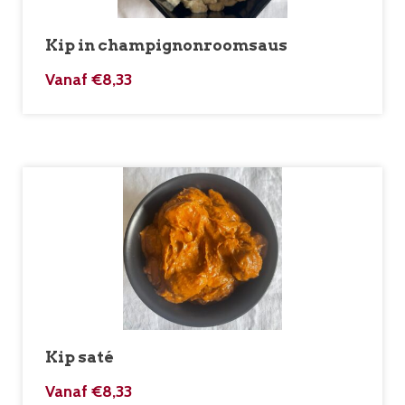
Kip in champignonroomsaus
Vanaf
€
8,33
Kip saté
Vanaf
€
8,33