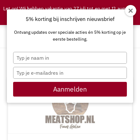
Let op! Wij hebben vakantie van 27 juli tot en met 12 augustus.
Negeren
5% korting bij inschrijven nieuwsbrief
Ontvang updates over speciale acties én 5% korting op je
eerste bestelling.
Typ
je
Warmvleessoorten
naam
Typ
in
je
e-
Aanmelden
mailadres
in