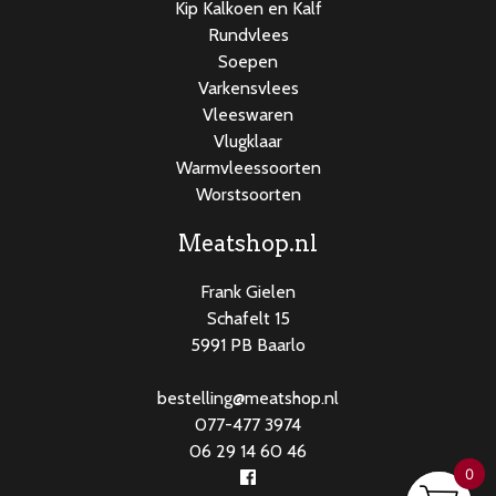
Kip Kalkoen en Kalf
Rundvlees
Soepen
Varkensvlees
Vleeswaren
Vlugklaar
Warmvleessoorten
Worstsoorten
Meatshop.nl
Frank Gielen
Schafelt 15
5991 PB Baarlo
bestelling@meatshop.nl
077-477 3974
06 29 14 60 46
0
0