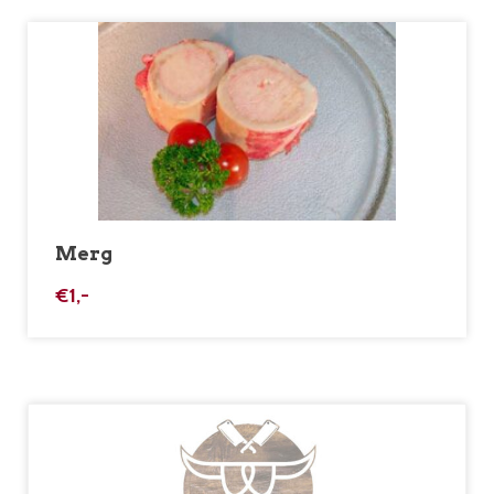
Merg
€
1,-