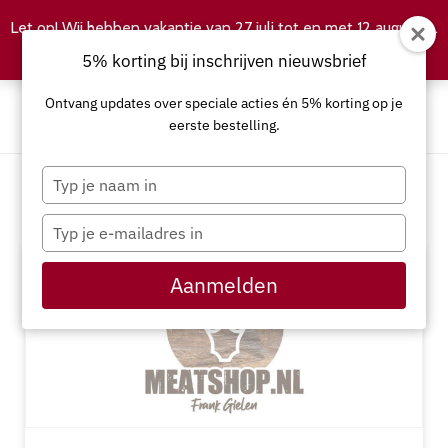
Let op! Wij hebben vakantie van 27 juli tot en met 12 augustus.
Negeren
5% korting bij inschrijven nieuwsbrief
Ontvang updates over speciale acties én 5% korting op je
eerste bestelling.
Typ
je
Rundvlees
naam
Typ
in
je
e-
Aanmelden
mailadres
in