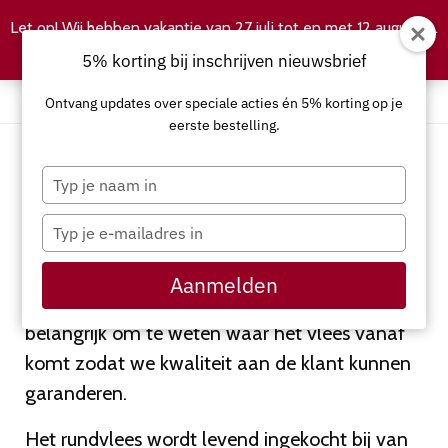
Let op! Wij hebben vakantie van 27 juli tot en met 12 augustus.
Negeren
5% korting bij inschrijven nieuwsbrief
Ontvang updates over speciale acties én 5% korting op je
eerste bestelling.
Typ
Kwaliteit
je
naam
Typ
Bij Meatshop staat kwaliteit voorop. De
in
je
e-
varkens en runderen worden zelf uitgezocht en
Aanmelden
mailadres
naar het slachthuis gebracht. Wij vinden het
in
belangrijk om te weten waar het vlees vanaf
komt zodat we kwaliteit aan de klant kunnen
garanderen.
Het rundvlees wordt levend ingekocht bij van