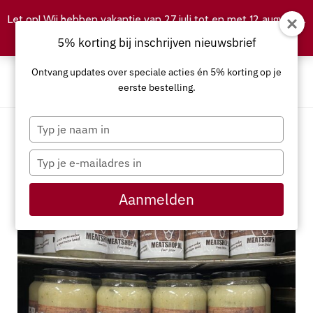
Let op! Wij hebben vakantie van 27 juli tot en met 12 augustus.
Negeren
5% korting bij inschrijven nieuwsbrief
Ontvang updates over speciale acties én 5% korting op je
eerste bestelling.
Typ
je
naam
Typ
in
je
e-
Aanmelden
mailadres
in