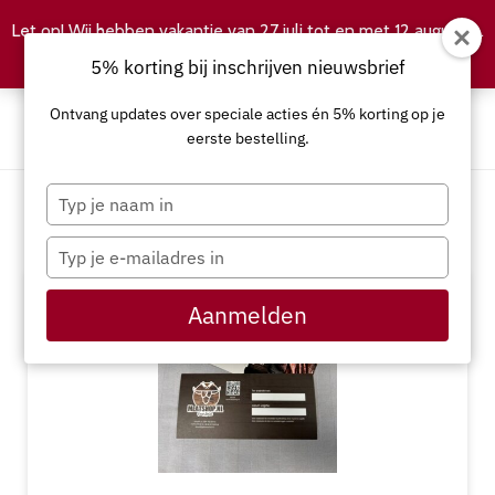
Let op! Wij hebben vakantie van 27 juli tot en met 12 augustus.
Negeren
5% korting bij inschrijven nieuwsbrief
Ontvang updates over speciale acties én 5% korting op je
eerste bestelling.
Typ
je
Cadeaubon
naam
Typ
in
je
e-
Aanmelden
mailadres
in