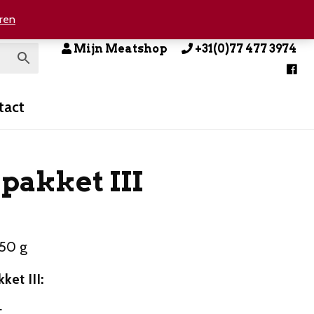
ren
Mijn Meatshop
+31(0)77 477 3974
tact
pakket III
650 g
ket III:
t