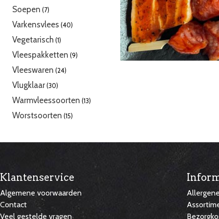
producten
7
Soepen
7
producten
40
Varkensvlees
40
producten
1
Vegetarisch
1
product
9
Vleespakketten
9
producten
24
Vleeswaren
24
producten
30
Vlugklaar
30
producten
13
Warmvleessoorten
13
producten
15
Worstsoorten
15
producten
Klantenservice
Inform
Algemene voorwaarden
Allergen
Contact
Assortim
Veel gestelde vragen
Bezorgko