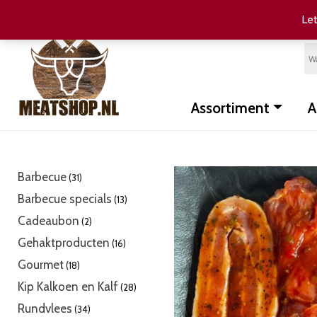
Let
Assortiment
A
31
Barbecue
31
producten
13
Barbecue specials
13
producten
2
Cadeaubon
2
producten
16
Gehaktproducten
16
producten
18
Gourmet
18
producten
28
Kip Kalkoen en Kalf
28
producten
34
Rundvlees
34