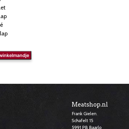
let
lap
té
lap
 winkelmandje
Meatshop.nl
Frank Gielen
Schafelt 15
5991 PB Baarlo