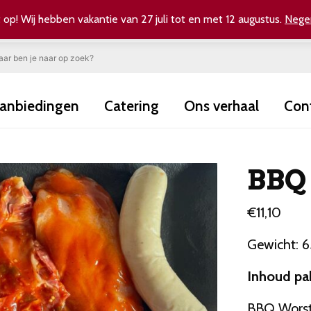
 op! Wij hebben vakantie van 27 juli tot en met 12 augustus.
Nege
anbiedingen
Catering
Ons verhaal
Con
BBQ 
€
11,10
Gewicht: 
Inhoud pak
BBQ Wors