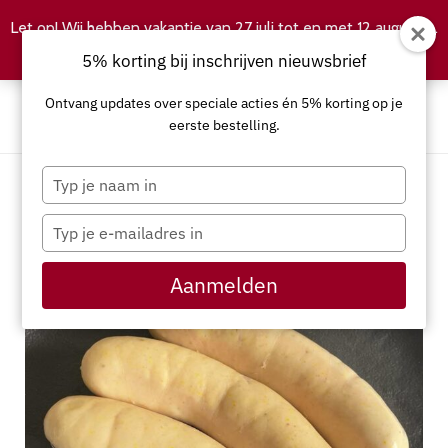
Let op! Wij hebben vakantie van 27 juli tot en met 12 augustus.
Negeren
5% korting bij inschrijven nieuwsbrief
Ontvang updates over speciale acties én 5% korting op je
eerste bestelling.
Typ
je
naam
Typ
in
je
e-
Aanmelden
mailadres
in