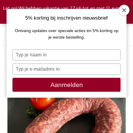
Let op! Wij hebben vakantie van 27 juli tot en met 12 augustus.
Negeren
5% korting bij inschrijven nieuwsbrief
Ontvang updates over speciale acties én 5% korting op
je eerste bestelling.
Typ
je
naam
Typ
in
je
e-
Aanmelden
mailadres
in