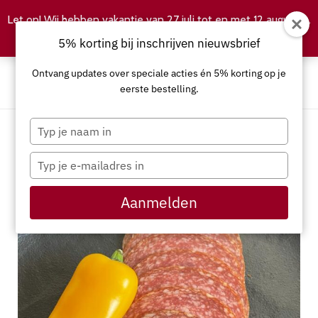
Let op! Wij hebben vakantie van 27 juli tot en met 12 augustus.
Negeren
5% korting bij inschrijven nieuwsbrief
Ontvang updates over speciale acties én 5% korting op je
eerste bestelling.
Typ
je
naam
Typ
in
je
e-
Aanmelden
mailadres
in