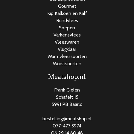
Gourmet
Kip Kalkoen en Kalf
Rundvlees
Soepen
Varkensvlees
Vleeswaren
Vlugklaar
Warmvleessoorten
Worstsoorten
Meatshop.nl
Frank Gielen
Schafelt 15
5991 PB Baarlo
bestelling@meatshop.nl
077-477 3974
06 29 14 60 46