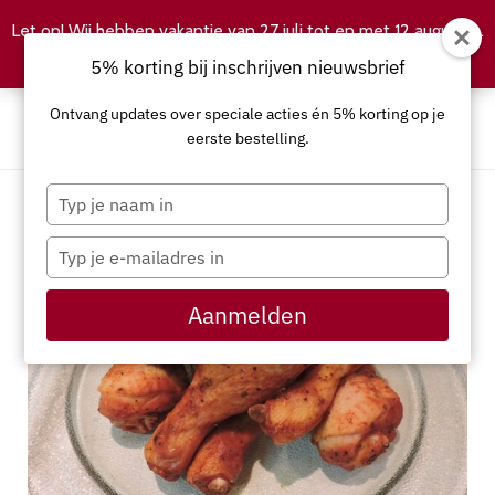
Let op! Wij hebben vakantie van 27 juli tot en met 12 augustus.
Negeren
5% korting bij inschrijven nieuwsbrief
Ontvang updates over speciale acties én 5% korting op je
eerste bestelling.
Typ
je
naam
Typ
in
je
e-
Aanmelden
mailadres
in