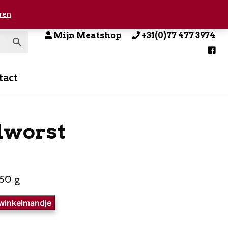
ren
Mijn Meatshop
+31(0)77 477 3974
tact
lworst
250 g
 winkelmandje