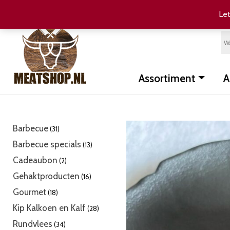
Let
Assortiment
A
31
Barbecue
31
producten
13
Barbecue specials
13
producten
2
Cadeaubon
2
producten
16
Gehaktproducten
16
producten
18
Gourmet
18
producten
28
Kip Kalkoen en Kalf
28
producten
34
Rundvlees
34