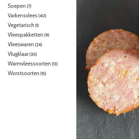
producten
7
Soepen
7
producten
40
Varkensvlees
40
producten
1
Vegetarisch
1
product
9
Vleespakketten
9
producten
24
Vleeswaren
24
producten
30
Vlugklaar
30
producten
13
Warmvleessoorten
13
producten
15
Worstsoorten
15
producten