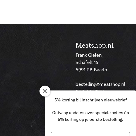
Meatshop.nl
Frank Gielen
Schafelt 15
5991 PB Baarlo
f
bestelling@meatshop.nl
077-477 3974
06 29 14 60 46
5% korting bij inschrijven nieuwsbrief
Ontvang updates over speciale acties én
5% korting op je eerste bestelling.
Typ