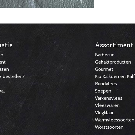
atie
Assortiment
en
Barbecue
ent
Gehaktproducten
sten
Gourmet
k bestellen?
Kip Kalkoen en Kal
Rundvlees
aal
Soepen
Varkensvlees
Vleeswaren
Vlugklaar
Warmvleessoorten
Worstsoorten