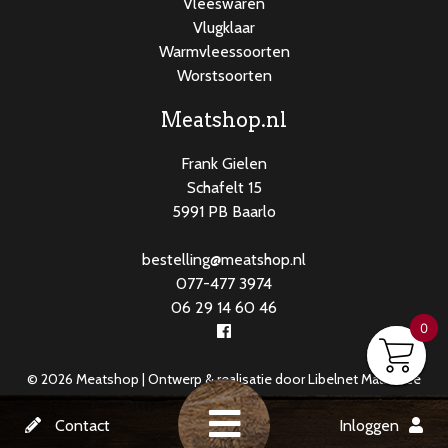
Vleeswaren
Vlugklaar
Warmvleessoorten
Worstsoorten
Meatshop.nl
Frank Gielen
Schafelt 15
5991 PB Baarlo
bestelling@meatshop.nl
077-477 3974
06 29 14 60 46
0
0
© 2026 Meatshop | Ontwerp & realisatie door
Libelnet Maasbree
Contact
Inloggen