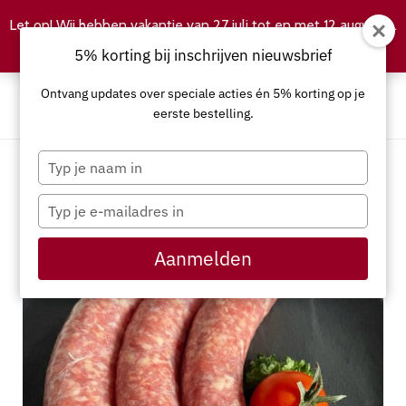
Let op! Wij hebben vakantie van 27 juli tot en met 12 augustus.
Negeren
5% korting bij inschrijven nieuwsbrief
Ontvang updates over speciale acties én 5% korting op je
eerste bestelling.
Typ
je
naam
Typ
in
je
e-
Aanmelden
mailadres
in