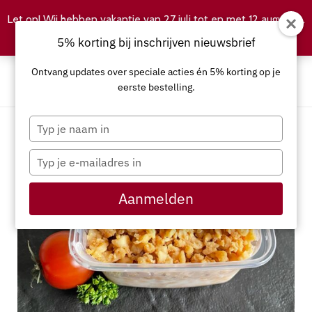
Let op! Wij hebben vakantie van 27 juli tot en met 12 augustus.
Negeren
5% korting bij inschrijven nieuwsbrief
Ontvang updates over speciale acties én 5% korting op je
eerste bestelling.
Typ
je
naam
Typ
in
je
e-
Aanmelden
mailadres
in