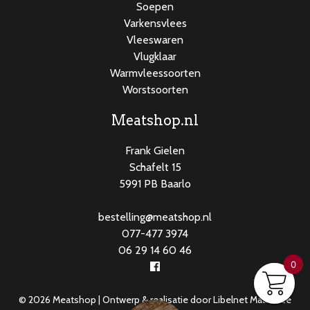
Soepen
Varkensvlees
Vleeswaren
Vlugklaar
Warmvleessoorten
Worstsoorten
Meatshop.nl
Frank Gielen
Schafelt 15
5991 PB Baarlo
bestelling@meatshop.nl
077-477 3974
06 29 14 60 46
0
0
© 2026 Meatshop | Ontwerp & realisatie door
Libelnet Maasbree