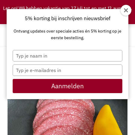
Let op! Wij hebben vakantie van 27 juli tot en met 12 augustus.
Negeren
5% korting bij inschrijven nieuwsbrief
Ontvang updates over speciale acties én 5% korting op je
eerste bestelling.
Typ
je
naam
Typ
in
je
e-
Aanmelden
mailadres
in