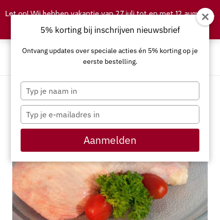
Let op! Wij hebben vakantie van 27 juli tot en met 12 augustus.
Negeren
5% korting bij inschrijven nieuwsbrief
Ontvang updates over speciale acties én 5% korting op je
eerste bestelling.
Typ
je
naam
Typ
in
je
e-
Aanmelden
mailadres
in