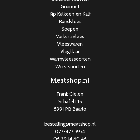
Gourmet
Kip Kalkoen en Kalf
Rundvlees
Soepen
Varkensvlees
Vleeswaren
Vlugklaar
Warmvleessoorten
Worstsoorten
Meatshop.nl
Frank Gielen
Schafelt 15
5991 PB Baarlo
bestelling@meatshop.nl
077-477 3974
06 29 14 60 46