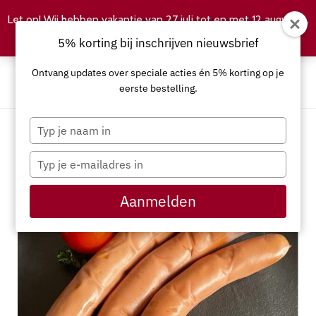
Let op! Wij hebben vakantie van 27 juli tot en met 12 augustus.
Negeren
5% korting bij inschrijven nieuwsbrief
Ontvang updates over speciale acties én 5% korting op je
eerste bestelling.
Typ
je
naam
Typ
in
je
e-
Aanmelden
mailadres
in