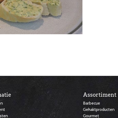
atie
Assortiment
en
Barbecue
ent
Gehaktproducten
sten
Gourmet