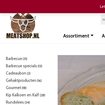
Let
Assortiment
A
31
Barbecue
31
producten
13
Barbecue specials
13
producten
2
Cadeaubon
2
producten
16
Gehaktproducten
16
producten
18
Gourmet
18
producten
28
Kip Kalkoen en Kalf
28
producten
34
Rundvlees
34