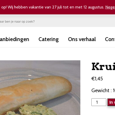
 op! Wij hebben vakantie van 27 juli tot en met 12 augustus.
Nege
anbiedingen
Catering
Ons verhaal
Con
Kru
€
1,45
Gewicht : 1
Kruidenbote
In
aantal