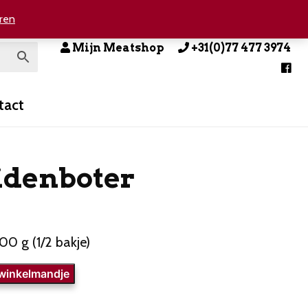
ren
Mijn Meatshop
+31(0)77 477 3974
tact
idenboter
00 g (1/2 bakje)
r
 winkelmandje