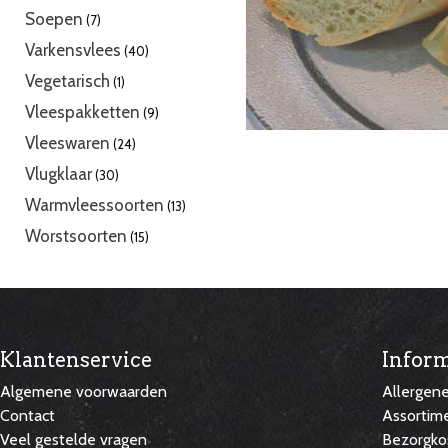
producten
7
Soepen
7
producten
40
Varkensvlees
40
producten
1
Vegetarisch
1
product
9
Vleespakketten
9
producten
24
Vleeswaren
24
producten
30
Vlugklaar
30
producten
13
Warmvleessoorten
13
producten
15
Worstsoorten
15
producten
Klantenservice
Inform
Algemene voorwaarden
Allergen
Contact
Assortim
Veel gestelde vragen
Bezorgko