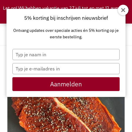
Let op! Wij hebben vakantie van 27 juli tot en met 12 augustus.
Negeren
5% korting bij inschrijven nieuwsbrief
Ontvang updates over speciale acties én 5% korting op je
eerste bestelling.
Typ
je
naam
Typ
in
je
e-
Aanmelden
mailadres
in