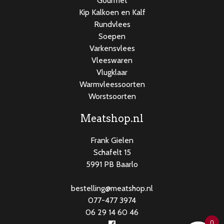
Gourmet
Kip Kalkoen en Kalf
Rundvlees
Soepen
Varkensvlees
Vleeswaren
Vlugklaar
Warmvleessoorten
Worstsoorten
Meatshop.nl
Frank Gielen
Schafelt 15
5991 PB Baarlo
bestelling@meatshop.nl
077-477 3974
06 29 14 60 46
0
0