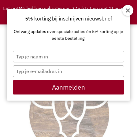
Let op! Wij hebben vakantie van 27 juli tot en met 12 augustus.
Negeren
5% korting bij inschrijven nieuwsbrief
Ontvang updates over speciale acties én 5% korting op je
eerste bestelling.
Typ
je
naam
Typ
in
je
e-
Aanmelden
mailadres
in