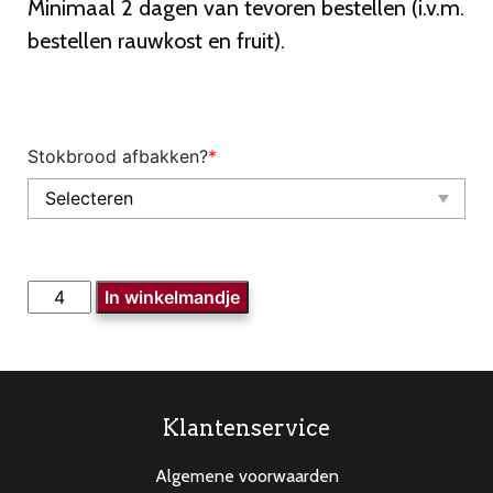
Minimaal 2 dagen van tevoren bestellen (i.v.m.
bestellen rauwkost en fruit).
Stokbrood afbakken?
*
BBQ
In winkelmandje
pakket
rauwkost
(3srt),
koude
sch.,
Klantenservice
fruit,
Algemene voorwaarden
stokbr.,+