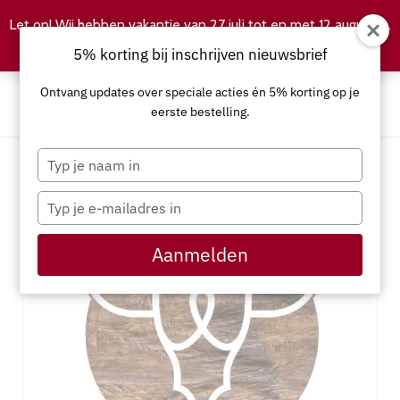
Let op! Wij hebben vakantie van 27 juli tot en met 12 augustus.
Negeren
5% korting bij inschrijven nieuwsbrief
Ontvang updates over speciale acties én 5% korting op je
eerste bestelling.
Typ
je
naam
Typ
in
je
e-
Aanmelden
mailadres
in