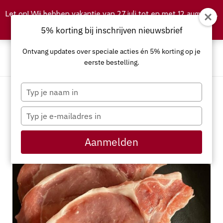
Let op! Wij hebben vakantie van 27 juli tot en met 12 augustus.
Negeren
5% korting bij inschrijven nieuwsbrief
Ontvang updates over speciale acties én 5% korting op je
eerste bestelling.
Typ
je
naam
Typ
in
je
e-
Aanmelden
mailadres
in