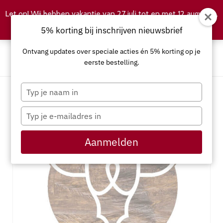
Let op! Wij hebben vakantie van 27 juli tot en met 12 augustus.
Negeren
5% korting bij inschrijven nieuwsbrief
Ontvang updates over speciale acties én 5% korting op je
eerste bestelling.
Typ
je
naam
Typ
in
je
e-
Aanmelden
mailadres
in