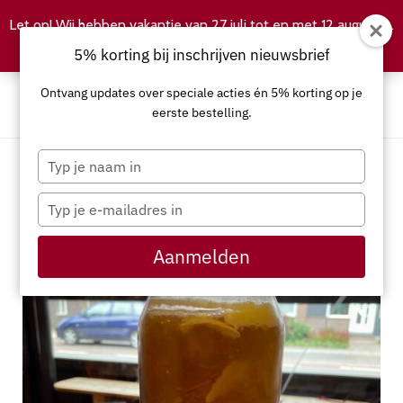
Let op! Wij hebben vakantie van 27 juli tot en met 12 augustus.
Negeren
5% korting bij inschrijven nieuwsbrief
Ontvang updates over speciale acties én 5% korting op je
eerste bestelling.
Typ
je
naam
Typ
in
je
e-
Aanmelden
mailadres
in