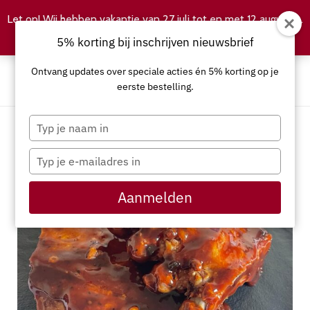
Let op! Wij hebben vakantie van 27 juli tot en met 12 augustus.
Negeren
5% korting bij inschrijven nieuwsbrief
Ontvang updates over speciale acties én 5% korting op je
eerste bestelling.
Typ
je
naam
Typ
in
je
e-
Aanmelden
mailadres
in