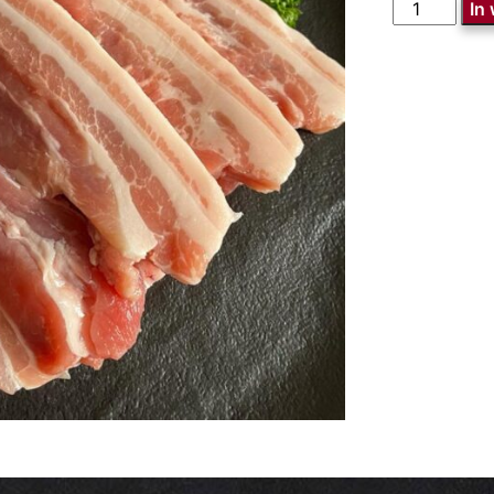
Speklap
In
zonder
zwoerd
aantal