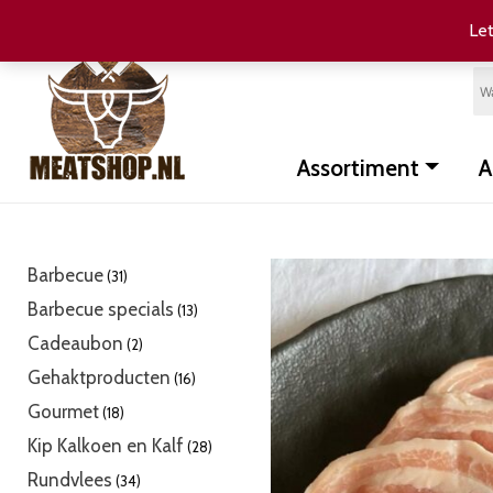
Let
Assortiment
A
31
Barbecue
31
producten
13
Barbecue specials
13
producten
2
Cadeaubon
2
producten
16
Gehaktproducten
16
producten
18
Gourmet
18
producten
28
Kip Kalkoen en Kalf
28
producten
34
Rundvlees
34