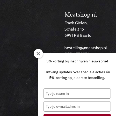
Meatshop.nl
Frank Gielen
Schafelt 15
5991 PB Baarlo
f
bestelling@meatshop.nl
077-477 3974
06 29 14 60 46
5% korting bij inschrijven nieuwsbrief
Ontvang updates over speciale acties én
5% korting op je eerste bestelling.
Typ
je
naam
Typ
in
0
0
je
e-