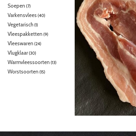
producten
7
Soepen
7
producten
40
Varkensvlees
40
producten
1
Vegetarisch
1
product
9
Vleespakketten
9
producten
24
Vleeswaren
24
producten
30
Vlugklaar
30
producten
13
Warmvleessoorten
13
producten
15
Worstsoorten
15
producten