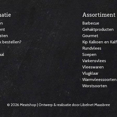
atie
Assortiment
en
Barbecue
ent
Gehaktproducten
sten
Gourmet
k bestellen?
Kip Kalkoen en Kal
Rundvlees
aal
Soepen
Varkensvlees
Vleeswaren
Vlugklaar
Warmvleessoorten
Worstsoorten
© 2026 Meatshop | Ontwerp & realisatie door
Libelnet Maasbree