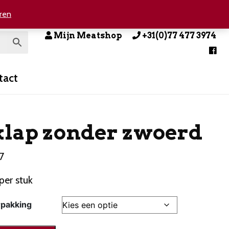
ren
Mijn Meatshop
+31(0)77 477 3974
tact
klap zonder zwoerd
27
er stuk
rpakking