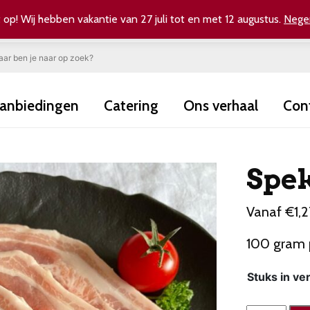
 op! Wij hebben vakantie van 27 juli tot en met 12 augustus.
Nege
anbiedingen
Catering
Ons verhaal
Con
Spe
Vanaf
€
1,
100 gram p
Stuks in ve