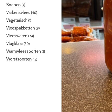
producten
7
Soepen
7
producten
40
Varkensvlees
40
producten
1
Vegetarisch
1
product
9
Vleespakketten
9
producten
24
Vleeswaren
24
producten
30
Vlugklaar
30
producten
13
Warmvleessoorten
13
producten
15
Worstsoorten
15
producten