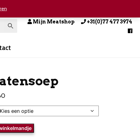
ren
Mijn Meatshop
+31(0)77 477 3974
tact
atensoep
60
ep
 winkelmandje