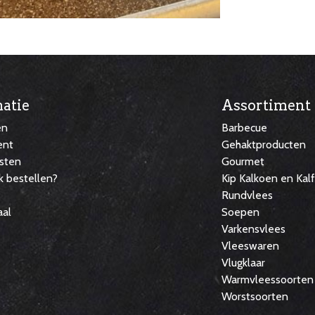
atie
Assortiment
en
Barbecue
ent
Gehaktproducten
sten
Gourmet
k bestellen?
Kip Kalkoen en Kal
Rundvlees
aal
Soepen
Varkensvlees
Vleeswaren
Vlugklaar
Warmvleessoorten
Worstsoorten