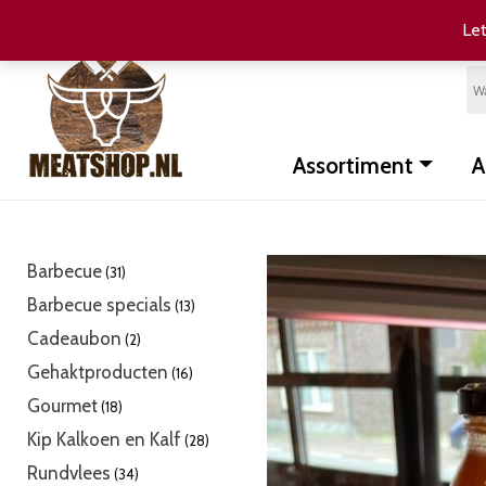
Let
Assortiment
A
31
Barbecue
31
producten
13
Barbecue specials
13
producten
2
Cadeaubon
2
producten
16
Gehaktproducten
16
producten
18
Gourmet
18
producten
28
Kip Kalkoen en Kalf
28
producten
34
Rundvlees
34