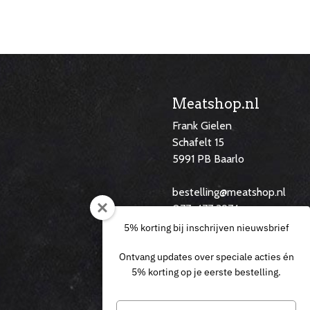
Meatshop.nl
Frank Gielen
Schafelt 15
5991 PB Baarlo
f
bestelling@meatshop.nl
077-477 3974
06 29 14 60 46
5% korting bij inschrijven nieuwsbrief
Ontvang updates over speciale acties én
5% korting op je eerste bestelling.
Typ