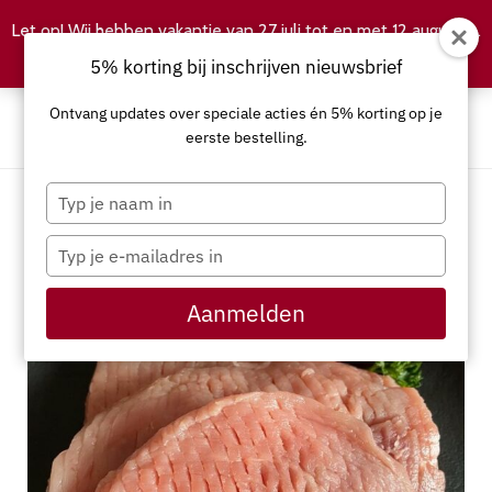
Let op! Wij hebben vakantie van 27 juli tot en met 12 augustus.
Negeren
5% korting bij inschrijven nieuwsbrief
Ontvang updates over speciale acties én 5% korting op je
eerste bestelling.
Typ
je
naam
Typ
in
je
e-
Aanmelden
mailadres
in