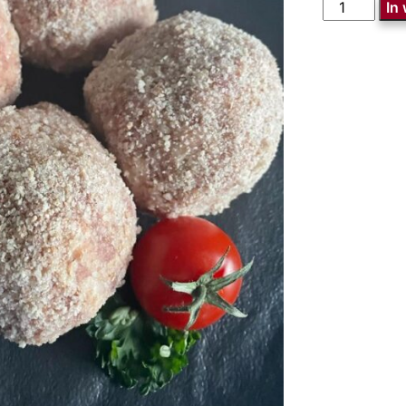
Verse
In
gehaktbal
aantal