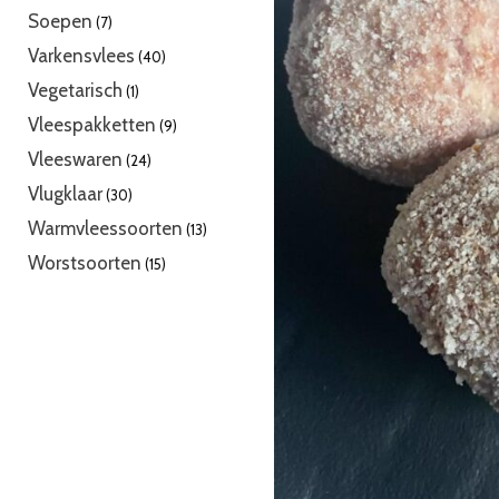
producten
7
Soepen
7
producten
40
Varkensvlees
40
producten
1
Vegetarisch
1
product
9
Vleespakketten
9
producten
24
Vleeswaren
24
producten
30
Vlugklaar
30
producten
13
Warmvleessoorten
13
producten
15
Worstsoorten
15
producten