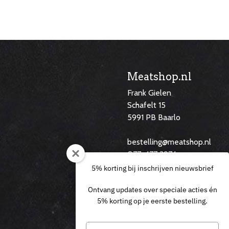
Meatshop.nl
Frank Gielen
Schafelt 15
5991 PB Baarlo
f
bestelling@meatshop.nl
077-477 3974
06 29 14 60 46
5% korting bij inschrijven nieuwsbrief
Ontvang updates over speciale acties én
5% korting op je eerste bestelling.
Typ