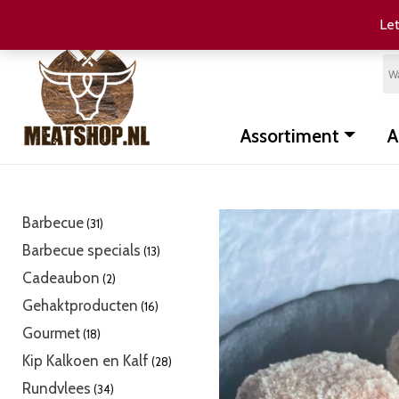
Let
Assortiment
A
31
Barbecue
31
producten
13
Barbecue specials
13
producten
2
Cadeaubon
2
producten
16
Gehaktproducten
16
producten
18
Gourmet
18
producten
28
Kip Kalkoen en Kalf
28
producten
34
Rundvlees
34