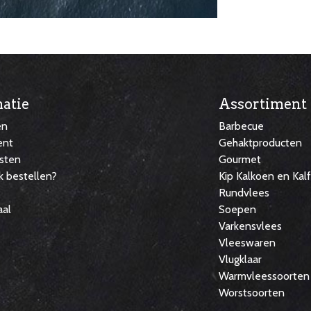
atie
Assortiment
en
Barbecue
ent
Gehaktproducten
sten
Gourmet
k bestellen?
Kip Kalkoen en Kal
Rundvlees
aal
Soepen
Varkensvlees
Vleeswaren
Vlugklaar
Warmvleessoorten
Worstsoorten