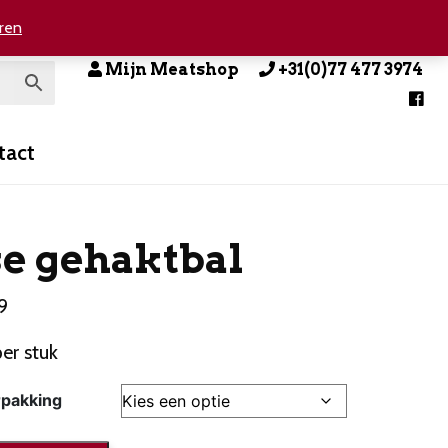
ren
Mijn Meatshop
+31(0)77 477 3974
tact
e gehaktbal
79
er stuk
rpakking