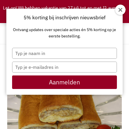
Let op! Wij hebben vakantie van 27 juli tot en met 12 augustus.
Negeren
5% korting bij inschrijven nieuwsbrief
Ontvang updates over speciale acties én 5% korting op je
eerste bestelling.
Typ
je
naam
Typ
in
je
e-
Aanmelden
mailadres
in