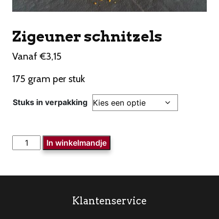
Zigeuner schnitzels
Vanaf
€
3,15
175 gram per stuk
Stuks in verpakking
Zigeuner
In winkelmandje
schnitzels
aantal
Klantenservice