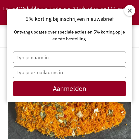
Let op! Wij hebben vakantie van 27 juli tot en met 12 augustus.
Negeren
5% korting bij inschrijven nieuwsbrief
Ontvang updates over speciale acties én 5% korting op je
eerste bestelling.
Typ
je
naam
Typ
in
je
e-
Aanmelden
mailadres
in