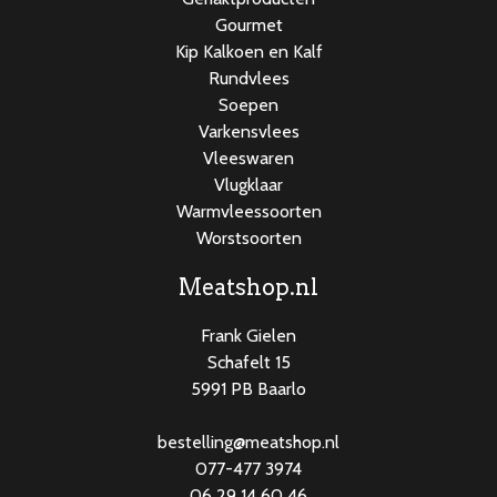
Gourmet
Kip Kalkoen en Kalf
Rundvlees
Soepen
Varkensvlees
Vleeswaren
Vlugklaar
Warmvleessoorten
Worstsoorten
Meatshop.nl
Frank Gielen
Schafelt 15
5991 PB Baarlo
bestelling@meatshop.nl
077-477 3974
06 29 14 60 46