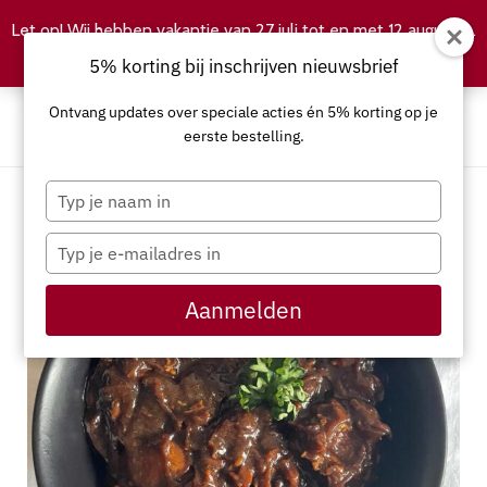
Let op! Wij hebben vakantie van 27 juli tot en met 12 augustus.
Negeren
5% korting bij inschrijven nieuwsbrief
Ontvang updates over speciale acties én 5% korting op je
eerste bestelling.
Typ
je
naam
Typ
in
je
e-
Aanmelden
mailadres
in