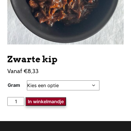
Zwarte kip
Vanaf
€
8,33
Gram
Zwarte
In winkelmandje
kip
aantal