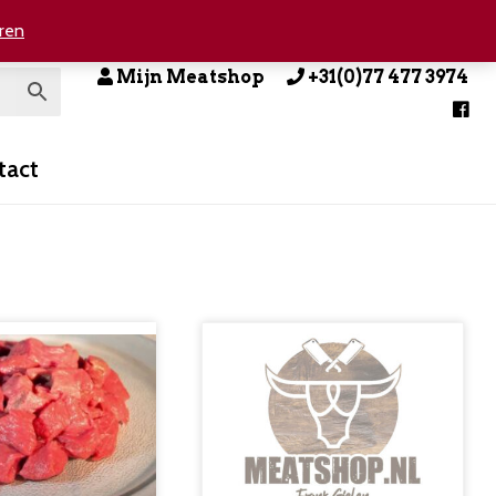
ren
Mijn Meatshop
+31(0)77 477 3974
tact