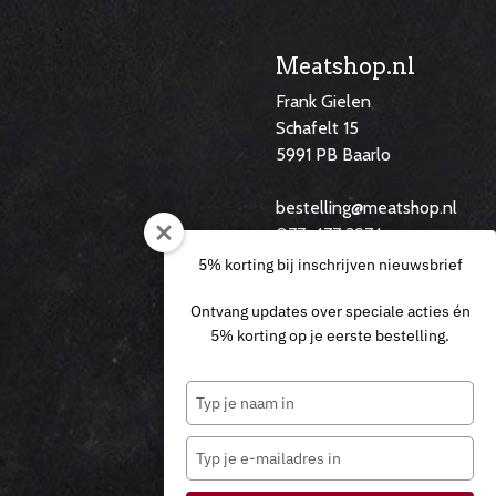
Meatshop.nl
Frank Gielen
Schafelt 15
5991 PB Baarlo
f
bestelling@meatshop.nl
077-477 3974
06 29 14 60 46
5% korting bij inschrijven nieuwsbrief
Ontvang updates over speciale acties én
5% korting op je eerste bestelling.
Typ
je
naam
Typ
in
0
0
je