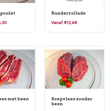
poulet
Runderrollade
5,30
Vanaf
€
12,68
ees met been
Soepvlees zonder
been