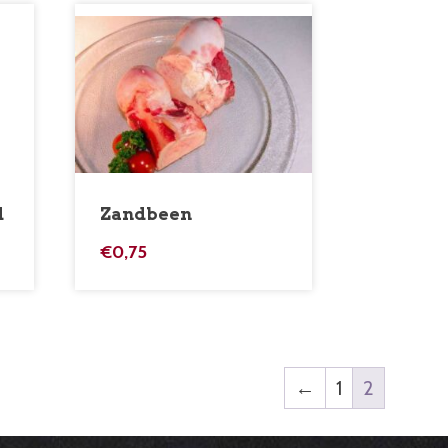
d
Zandbeen
€
0,75
←
1
2