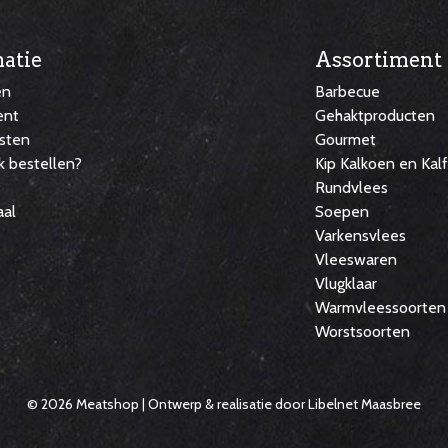
atie
Assortiment
en
Barbecue
ent
Gehaktproducten
sten
Gourmet
k bestellen?
Kip Kalkoen en Kal
Rundvlees
aal
Soepen
Varkensvlees
Vleeswaren
Vlugklaar
Warmvleessoorten
Worstsoorten
© 2026 Meatshop | Ontwerp & realisatie door
Libelnet Maasbree