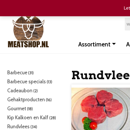
Let
Assortiment
A
Rundvlee
31
Barbecue
31
producten
13
Barbecue specials
13
producten
2
Cadeaubon
2
producten
16
Gehaktproducten
16
producten
18
Gourmet
18
producten
28
Kip Kalkoen en Kalf
28
producten
34
Rundvlees
34