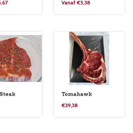
5,67
Vanaf
€
5,38
 Steak
Tomahawk
€
39,38