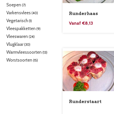
producten
7
Soepen
7
producten
40
Varkensvlees
40
Runderhaas
producten
1
Vegetarisch
1
Vanaf
€
8,13
product
9
Vleespakketten
9
producten
24
Vleeswaren
24
producten
30
Vlugklaar
30
producten
13
Warmvleessoorten
13
producten
15
Worstsoorten
15
producten
Runderstaart