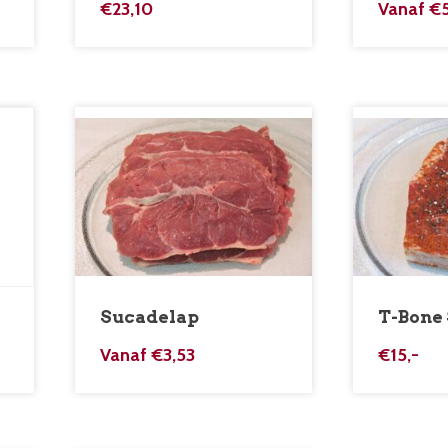
€
23,10
Vanaf
€
Sucadelap
T-Bone
Vanaf
€
3,53
€
15,-