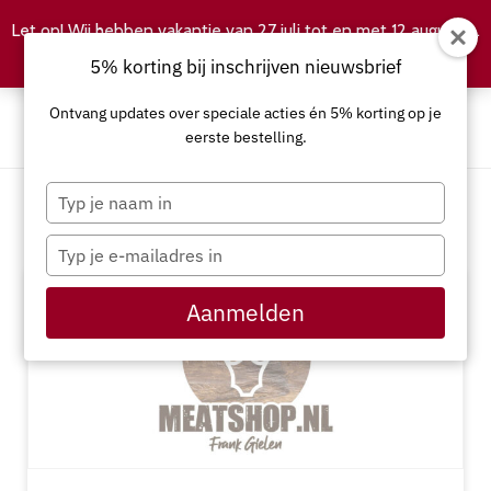
Let op! Wij hebben vakantie van 27 juli tot en met 12 augustus.
Negeren
5% korting bij inschrijven nieuwsbrief
Ontvang updates over speciale acties én 5% korting op je
eerste bestelling.
Typ
je
Assortiment
naam
Typ
in
je
e-
Aanmelden
mailadres
in