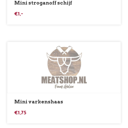
Mini stroganoff schijf
€
1,-
Mini varkenshaas
€
1,75