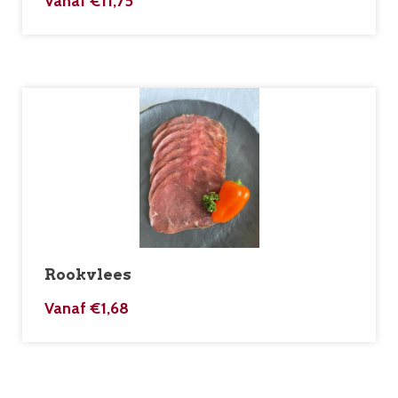
Vanaf
€
11,75
Rookvlees
Vanaf
€
1,68