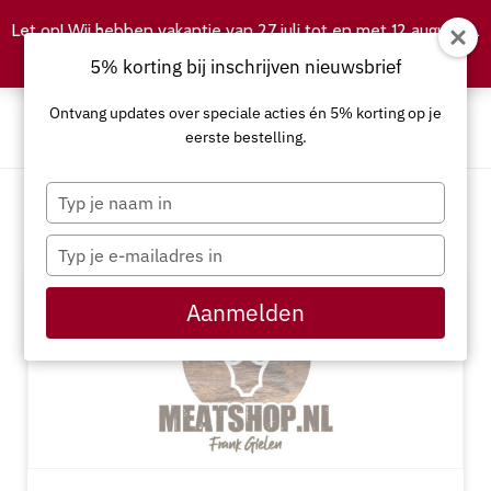
Let op! Wij hebben vakantie van 27 juli tot en met 12 augustus.
Negeren
5% korting bij inschrijven nieuwsbrief
Ontvang updates over speciale acties én 5% korting op je
eerste bestelling.
Typ
je
Assortiment
naam
Typ
in
je
e-
Aanmelden
mailadres
in