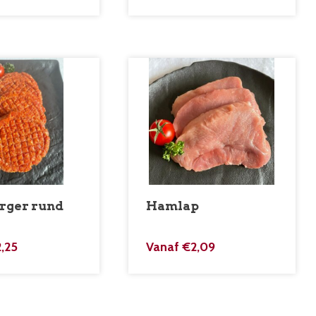
ger rund
Hamlap
2,25
Vanaf
€
2,09