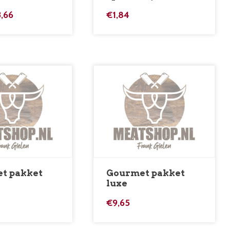
3,66
€
1,84
t pakket
Gourmet pakket
luxe
€
9,65