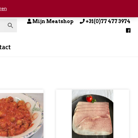
ren
Mijn Meatshop
+31(0)77 477 3974
tact