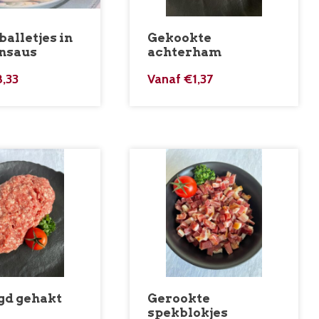
alletjes in
Gekookte
nsaus
achterham
8,33
Vanaf
€
1,37
d gehakt
Gerookte
spekblokjes