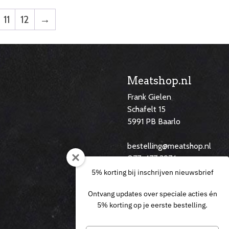
11
12
→
Meatshop.nl
Frank Gielen
Schafelt 15
5991 PB Baarlo
f
bestelling@meatshop.nl
077-477 3974
06 29 14 60 46
5% korting bij inschrijven nieuwsbrief
Ontvang updates over speciale acties én
5% korting op je eerste bestelling.