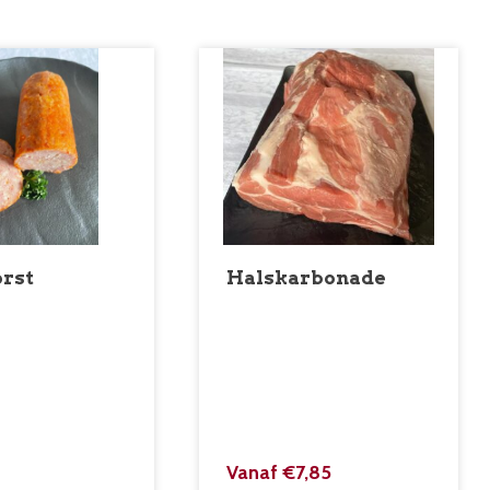
orst
Halskarbonade
Vanaf
€
7,85