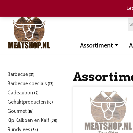
Let
Assortiment
A
Assortim
31
Barbecue
31
producten
13
Barbecue specials
13
producten
2
Cadeaubon
2
producten
16
Gehaktproducten
16
producten
18
Gourmet
18
producten
28
Kip Kalkoen en Kalf
28
producten
34
Rundvlees
34