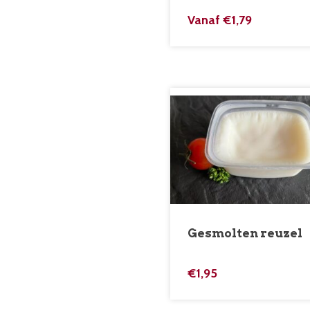
Vanaf
€
1,79
Gesmolten reuzel
€
1,95