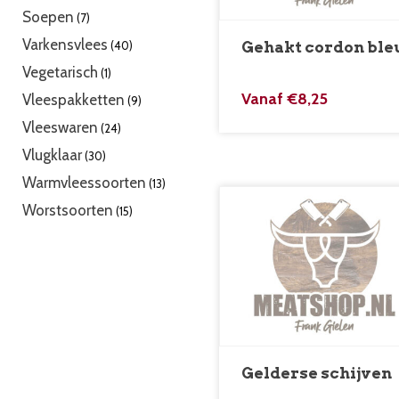
producten
7
Soepen
7
producten
40
Varkensvlees
40
Gehakt cordon ble
producten
1
Vegetarisch
1
product
9
Vanaf
€
8,25
Vleespakketten
9
producten
24
Vleeswaren
24
producten
30
Vlugklaar
30
producten
13
Warmvleessoorten
13
producten
15
Worstsoorten
15
producten
Gelderse schijven