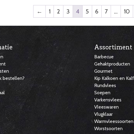
←
1
2
3
4
5
6
7
…
10
atie
Assortiment
en
Barbecue
ent
Gehaktproducten
sten
Gourmet
k bestellen?
Kip Kalkoen en Kal
Rundvlees
aal
Soepen
Varkensvlees
Vleeswaren
Vlugklaar
Warmvleessoorten
Worstsoorten