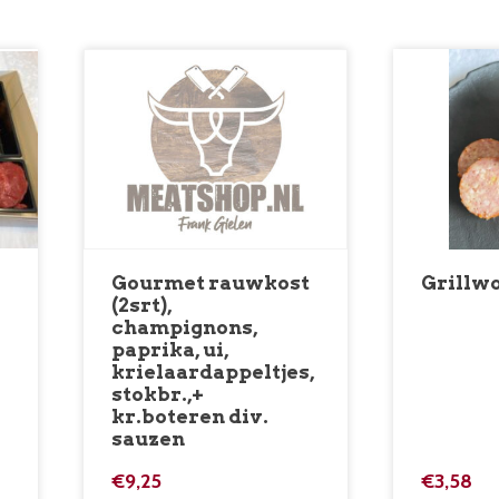
Gourmet rauwkost
Grillw
(2srt),
champignons,
paprika, ui,
krielaardappeltjes,
stokbr.,+
kr.boteren div.
sauzen
€
9,25
€
3,58