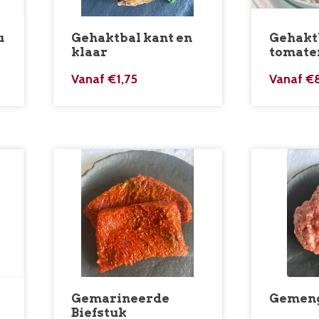
u
Gehaktbal kant en
Gehaktb
klaar
tomate
Vanaf
€
1,75
Vanaf
€
Gemarineerde
Gemeng
Biefstuk